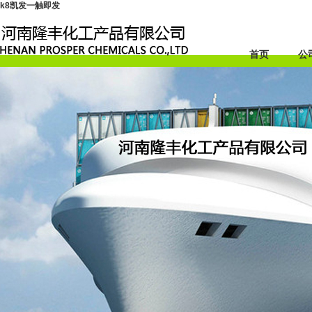
k8凯发一触即发
首页
公