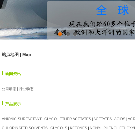
1
2
3
站点地图
| Map
新闻资讯
公司动态
|
行业动态
|
产品展示
ANIONIC SURFACTANT
|
GLYCOL ETHER ACETATES
|
ACETATES
|
ACIDS
|
ACR
CHLORINATED SOLVENTS
|
GLYCOLS
|
KETONES
|
NONYL PHENOL ETHOXY