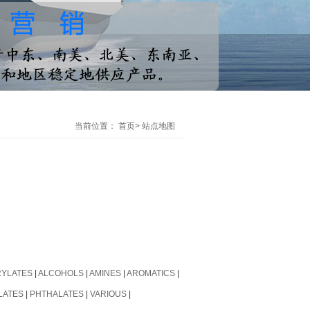
当前位置：
首页
>
站点地图
YLATES
|
ALCOHOLS
|
AMINES
|
AROMATICS
|
LATES
|
PHTHALATES
|
VARIOUS
|