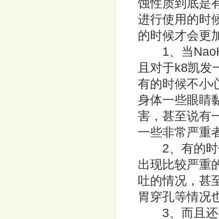
蚀性质到底是
进行使用的时
的时候才会更
1、当Nao
且对于k8凯
有的时候不小
身体一些眼睛
害，甚至说有
一些非常严重
2、有的时候
出现比较严重
吐的情况，甚
胃穿孔等情况
3、而且还有