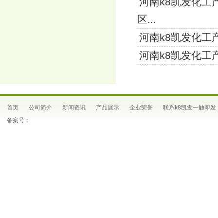
河南k8凯
区...
河南k8凯发化工
河南k8凯发化工
首页
公司简介
新闻资讯
产品展示
企业荣誉
联系k8凯发一触即发
备案号：