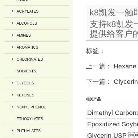
k8凯
ACRYLATES
支持k8凯发
ALCOHOLS
提供给客户
AMINES
AROMATICS
标签：
CHLORINATED
上一篇：
Hexane
SOLVENTS
下一篇：
Glyceri
GLYCOLS
KETONES
相关产品
NONYL PHENOL
Dimethyl Carbon
ETHOXYLATES
Epoxidized Soyb
PHTHALATES
Glycerin USP 