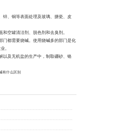
、锌、铜等表面处理及玻璃、搪瓷、皮
瓶和空罐清洁剂、脱色剂和去臭剂。
部门都需要烧碱。使用烧碱多的部门是化
造业。
解以及无机盐的生产中，制取硼砂、铬
6片碱有什么区别