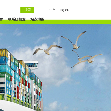
|
中文
English
誉
联系k8凯发
站点地图
一触即发