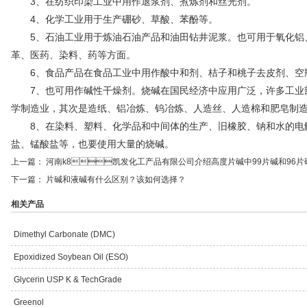
3、在纺织印染工业中用作退浆剂、煮炼剂和丝光剂。
4、化学工业用于生产硼砂、草酸、苯酚等。
5、石油工业用于炼油石油产品和油田钻井泥浆。也可用于氧化铝
革、医药、染料、药等方面。
6、食品产品在食品工业中用作酸中和剂、桔子和桃子去皮剂、空
7、也可用作碱性干燥剂。烧碱在国民经济中应用广泛，许多工业
学制造业，其次是造纸、铝冶炼、钨冶炼、人造丝、人造棉和肥皂制
8、在染料、塑料、化学品和中间体的生产、旧橡胶、钠和水的电
盐、锰酸盐等，也要使用大量的烧碱。
上一篇：
河南k8凯发化工产品有限公司介绍高度片碱中99片碱和9
下一篇：
片碱和液碱有什么区别？该如何选择？
相关产品
Dimethyl Carbonate (DMC)
Epoxidized Soybean Oil (ESO)
Glycerin USP K & TechGrade
Greenol