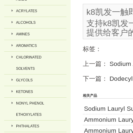
k8凯发一触即
ACRYLATES
支持k8凯
ALCOHOLS
提供给客户
AMINES
AROMATICS
标签：
CHLORINATED
上一篇：
Sodium 
SOLVENTS
下一篇：
Dodecyl 
GLYCOLS
KETONES
相关产品
NONYL PHENOL
Sodium Lauryl Su
ETHOXYLATES
Ammonium Laur
PHTHALATES
Ammonium Lauryl