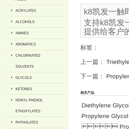
k8凯发一触
ACRYLATES
支持
ALCOHOLS
提供给客户
AMINES
AROMATICS
标签：
CHLORINATED
上一篇：
Triethyl
SOLVENTS
下一篇：
Propyle
GLYCOLS
KETONES
相关产品
NONYL PHENOL
Diethylene Glyco
ETHOXYLATES
Propylene Glyco
PHTHALATES
 Propyl