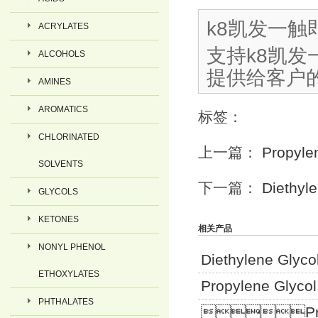
k8凯发一
ACRYLATES
支持k8凯发一
ALCOHOLS
提供给客户
AMINES
AROMATICS
标签：
CHLORINATED
上一篇：
Propylen
SOLVENTS
下一篇：
Diethyl
GLYCOLS
KETONES
相关产品
NONYL PHENOL
Diethylene Glyco
ETHOXYLATES
Propylene Glyco
PHTHALATES
Propyle